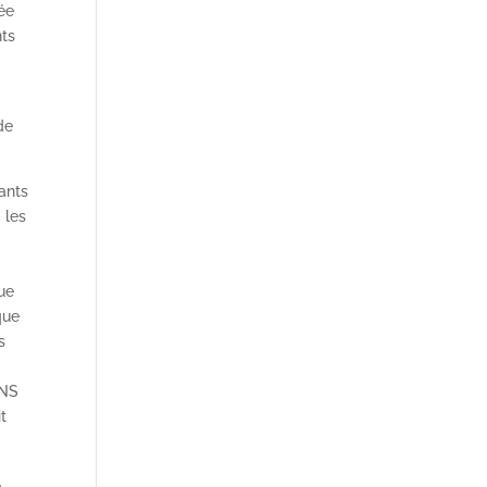
née
nts
de
ants
 les
que
que
s
ENS
it