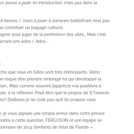
s passé a jouer en introduction, mais pas dans la
 6 heures / Jours à jouer à starwars battlefront n’est pas
 se constituer un bagage culturel…
agner pour juger de la pertinence des sites… Mais c’est
arcons pre ados / Ados….
3
’écho que vous en faites sont très intéressants. Votre
on risque d’en prendre ombrage lui qui développe la
ran… Mais comme souvent j’apprécie vos positions à
ute, à la réflexion. Peut-être que le propos de S.Tisseron
s? D’ailleurs je ne crois pas qu’il (le propos) vous
se, je vous signale une simple erreur dans cette phrase
épondre à cette question, FERGUSON et son équipe se
onnaire de 2013 d’enfants de l’etat de Floride ».