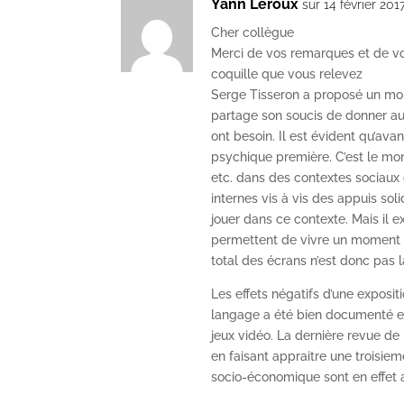
Yann Leroux
sur 14 février 201
Cher collègue
Merci de vos remarques et de votre
coquille que vous relevez
Serge Tisseron a proposé un mora
partage son soucis de donner aux
ont besoin. Il est évident qu’avant
psychique première. C’est le mom
etc. dans des contextes sociaux 
internes vis à vis des appuis sol
jouer dans ce contexte. Mais il ex
permettent de vivre un moment 
total des écrans n’est donc pas l
Les effets négatifs d’une exposi
langage a été bien documenté et
jeux vidéo. La dernière revue de 
en faisant appraitre une troisiem
socio-économique sont en effet 