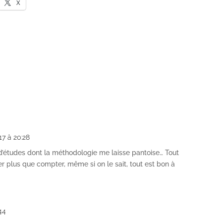
X
017 à 20:28
’études dont la méthodologie me laisse pantoise… Tout
 plus que compter, même si on le sait, tout est bon à
:44