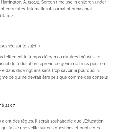
, & Harrington, A. (2013). Screen time use in children under
of correlates. International journal of behavioral
1), 102.
esnée sur le sujet :)
s tellement le temps d’écran ou d’autres théories, le
onnel de l’éducation reprend ce genre de trucs pour en
ore dans dix vingt ans sans trop savoir ni pourquoi ni
gme ce qui ne devrait être pris que comme des conseils
7 à 22:07
 aient des règles. Il serait souhaitable que l’Education
 qui fasse une veille sur ces questions et publie des