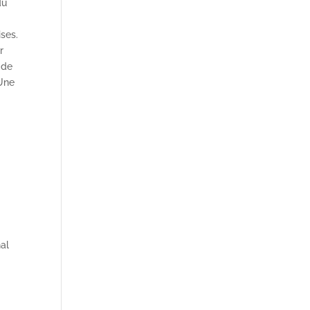
du
ises.
r
 de
 Une
nal