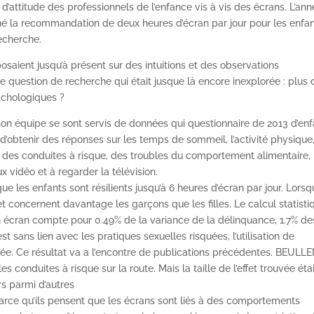
’attitude des professionnels de l’enfance vis à vis des écrans. L’an
né la recommandation de deux heures d’écran par jour pour les enfa
echerche.
aient jusqu’à présent sur des intuitions et des observations
e question de recherche qui était jusque là encore inexplorée : plus 
ychologiques ?
n équipe se sont servis de données qui questionnaire de 2013 d’enf
 d’obtenir des réponses sur les temps de sommeil, l’activité physique,
 des conduites à risque, des troubles du comportement alimentaire,
ux vidéo et à regarder la télévision.
 les enfants sont résilients jusqu’à 6 heures d’écran par jour. Lors
et concernent davantage les garçons que les filles. Le calcul statisti
 écran compte pour 0.49% de la variance de la délinquance, 1.7% de
 sans lien avec les pratiques sexuelles risquées, l’utilisation de
ée. Ce résultat va a l’encontre de publications précédentes. BEULL
es conduites à risque sur la route. Mais la taille de l’effet trouvée éta
rs parmi d’autres
parce qu’ils pensent que les écrans sont liés à des comportements