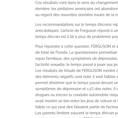
Ces résultats vont dans le sens du changement d
dernière, les pédiatres américains ont abandon
au regard des nouvelles données issues de la r
Les recommandations sur le temps d’écrans repos
anecdotiques. L’article de Ferguson répond à un
temps d’écran est il lié à plus de problèmes ps
Pour répondre à cette question, FERGUSON et so
de l’etat de Floride. Le questionnaire permettait
repas familiaux, des symptômes de dépression,
l’activité sexuelle, le temps passé à jouer aux je
Les résultats de l’étude de FERGUSON montré que
des éléments négatifs sont noté, il sont faibles 
permet d’estimer que le temps passé devant un
symptômes de dépression et 1.2% des notes. Il est
drogues ou encore la conduite automobile risqu
avait montré un lien entre les jeux de voiture et l
faible ce qui veut dire faisaient partie de facteu
Les parents limitent souvent le temps d’écran 