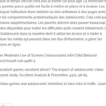
 le temps d’écran n’est pas la bonne clé pour agir. La restriction 
parents parce qu’elle est facile à mettre en place et à évaluer. Les
uer l’utilisation d’une tablette ou d’un ordinateur à des pages préc
ter les comportements problématiques des adolescents. Cela crée pa
tensions supplémentaires. Les parents doivent alors passer beaucoup
 disponible pour traiter les difficultés qu’ils visaient initialement.
dolescent dans la manière dont il utilise les écrans et à l’aider à
valuer les média qui passent dans ses flux d’information, à gérer les
ions en ligne.
ion: Moderate Use of Screens Unassociated with Child Behavior
.1007/s11126-016-9486-3
. Excellent gamer, excellent driver? The impact of adolescents’ video
nel study. Accident Analysis & Prevention, 43(1), 58-65.
 Video games and adolescents’ intentions to take risks in traffic. Jour