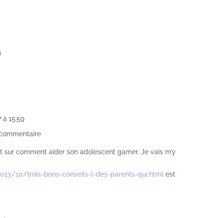
6
7 à 15:59
e commentaire
let sur comment aider son adolescent gamer. Je vais m’y
2013/10/trois-bons-conseils-l-des-parents-qui.html
est