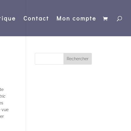
tique
Contact
Mon compte
te
ric
es
e vue
ner