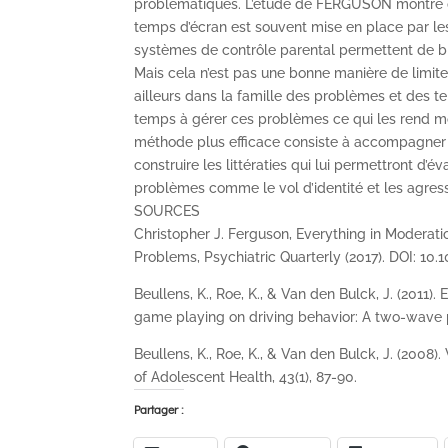
problématiques. L’étude de FERGUSON montre que
temps d’écran est souvent mise en place par les 
systèmes de contrôle parental permettent de bloq
Mais cela n’est pas une bonne manière de limi
ailleurs dans la famille des problèmes et des 
temps à gérer ces problèmes ce qui les rend moins
méthode plus efficace consiste à accompagner l’a
construire les littératies qui lui permettront d’é
problèmes comme le vol d’identité et les agress
SOURCES
Christopher J. Ferguson, Everything in Moderat
Problems, Psychiatric Quarterly (2017). DOI: 10
Beullens, K., Roe, K., & Van den Bulck, J. (2011)
game playing on driving behavior: A two-wave pa
Beullens, K., Roe, K., & Van den Bulck, J. (2008).
of Adolescent Health, 43(1), 87-90.
Partager :