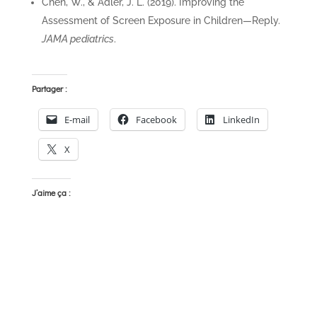
Chen, W., & Adler, J. L. (2019). Improving the
Assessment of Screen Exposure in Children—Reply.
JAMA pediatrics
.
Partager :
E-mail
Facebook
LinkedIn
X
J’aime ça :